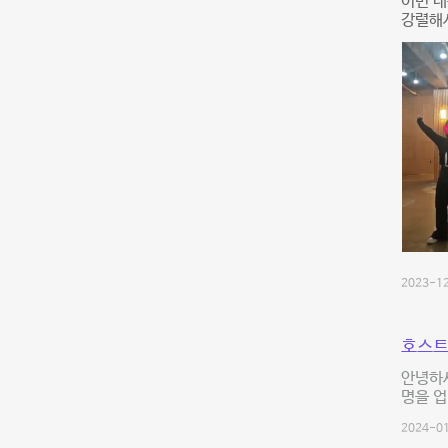
이번 
강렬해서
2023-12
호스트
안녕하세
명을 업
2024-01