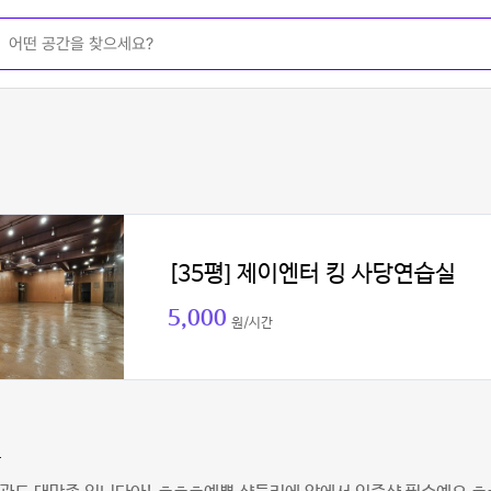
[35평] 제이엔터 킹 사당연습실
5,000
원/시간
쁨