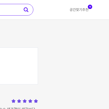
N
공간찾기
추천