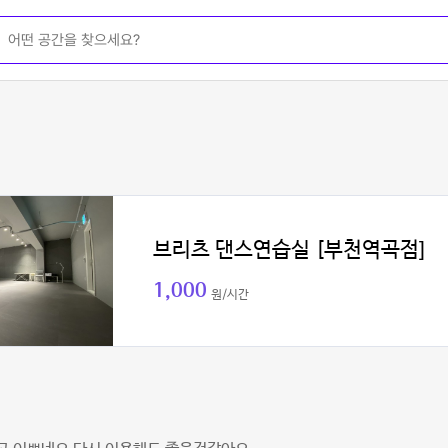
브리츠 댄스연습실 [부천역곡점]
1,000
원/시간