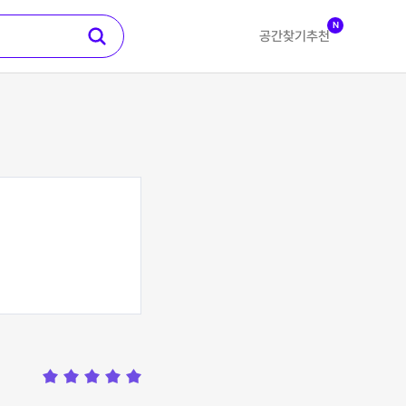
N
공간찾기
추천