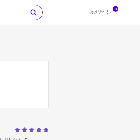
N
공간찾기
추천