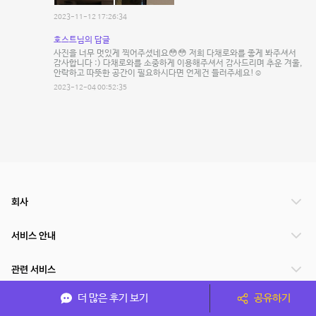
2023-11-12 17:26:34
호스트님의 답글
사진을 너무 멋있게 찍어주셨네요😳😳 저희 다채로와를 좋게 봐주셔서
감사합니다 :) 다채로와를 소중하게 이용해주셔서 감사드리며 추운 겨울,
안락하고 따뜻한 공간이 필요하시다면 언제건 들러주세요!☺
2023-12-04 00:52:35
회사
서비스 안내
관련 서비스
더 많은 후기 보기
공유하기
파트너쉽