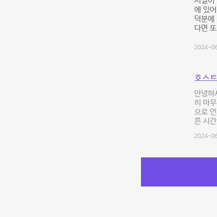
시설이 
에 있어
덕분에 
다면 또
2024-06
호스트
안녕하세
히 마무
으로 언
른 시간
2024-06