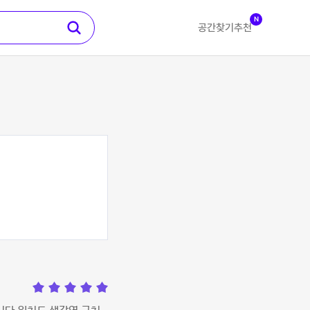
N
공간찾기
추천