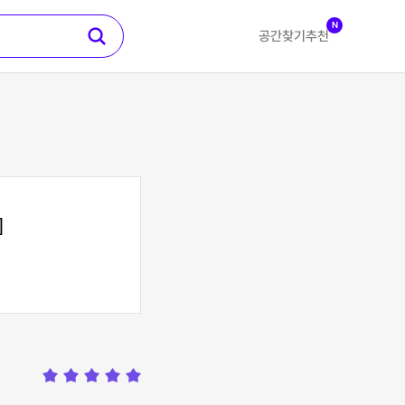
N
공간찾기
추천
]