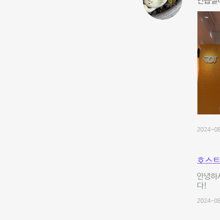
연습실
2024-08
호스트
안녕하
다!
2024-08