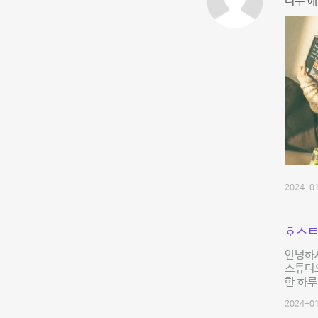
너무 
2024-01
호스트
안녕하
스튜디오
한 하루
2024-01