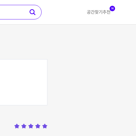
N
공간찾기
추천