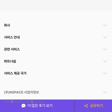
회사
서비스 안내
관련 서비스
파트너쉽
서비스 제공 국가
(주)NSPACE 사업자정보
이용약관
개인정보처리방침
운영정책
더 많은 후기 보기
공유하기
스페이스클라우드는 통신판매중개자이며 통신판매의 당사자가 아닙니다. 따라서 스페이스클
라우드는 공간 거래정보 및 거래에 대해 책임지지 않습니다.