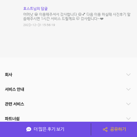
호스트님의 답글
어머낫 😁 이용해주셔서 감사합니다 😄💕 다음 이용 하실때 사진후기 말
씀해주시면 1시간 서비스 드릴께요 🤭 감사합니다~❤️
2023-12-31 15:56:19
회사
서비스 안내
관련 서비스
파트너쉽
더 많은 후기 보기
공유하기
서비스 제공 국가