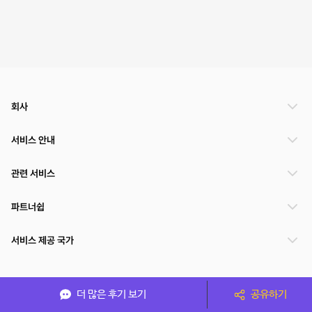
회사
서비스 안내
관련 서비스
파트너쉽
서비스 제공 국가
(주)NSPACE 사업자정보
더 많은 후기 보기
공유하기