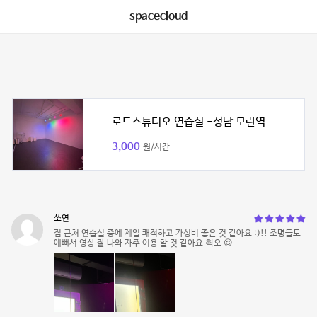
spacecloud
로드스튜디오 연습실 -성남 모란역
3,000
원/시간
쏘연
집 근처 연습실 중에 제일 쾌적하고 가성비 좋은 것 같아요 :)!! 조명들도
예뻐서 영상 잘 나와 자주 이용 할 것 같아요 쵝오 😍