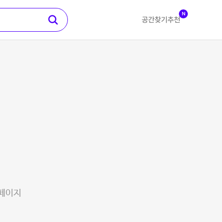
N
공간찾기
추천
 페이지