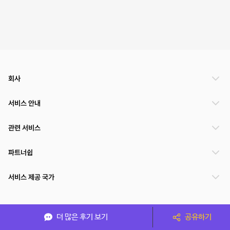
회사
서비스 안내
관련 서비스
파트너쉽
서비스 제공 국가
(주)NSPACE 사업자정보
더 많은 후기 보기
공유하기