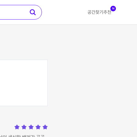
N
공간찾기
추천