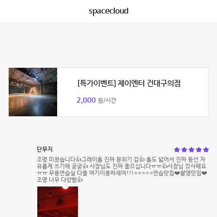
spacecloud
[특가이벤트] 제이엔터 건대구의점
2,000
원/시간
단무지
조명 미쳤습니다👍그레이홀 진짜 분위기 갑👍 홀도 넓어서 진짜 동선 자
유롭게 쓰기에 굳굳👍 사장님도 진짜 좋으십니다ㅠㅠ👍사장님 감사해요
ㅠㅠ 무용연습실 다들 여기이용하세여!!!⭐️⭐️⭐️⭐️⭐️연습맛집❤️촬영맛집❤️
조명 너무 다양함👍