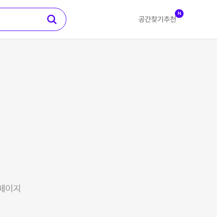
N
공간찾기
추천
 페이지