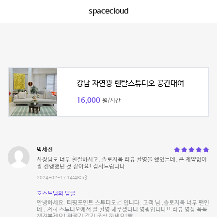
spacecloud
강남 자연광 렌탈스튜디오 공간대여
16,000
원/시간
박세진
사장님도 너무 친절하시고, 솔로지옥 리뷰 촬영을 했었는데, 큰 제약없이
잘 진행했던 것 같아요! 감사드립니다
2024-02-17 14:48:53
호스트님의 답글
안녕하세요. 티핑포인트 스튜디오📈 입니다. 고객 님 ,솔로지옥 너무 팬인
데 , 저희 스튜디오에서 잘 촬영 해주셨다니 영광입니다!! 리뷰 영상 꼭꼭
챙겨볼게요! 환절기 감기 조심 하세요!💙