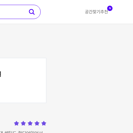
N
공간찾기
추천
여