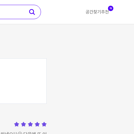
N
공간찾기
추천