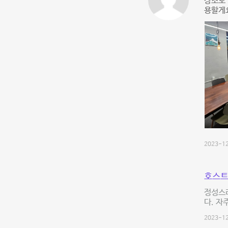
장소도 
용할게요
2023-12
호스트
정성스러
다. 자
2023-12