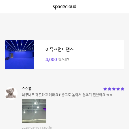
spacecloud
어뮤즈먼트댄스
4,000
원/시간
슈슈콩
너무너무 깨끗하고 예뻐요❣️ 층고도 높아서 춤추기 편했어요 ㅎㅎ
2024-04-10 11:59:35