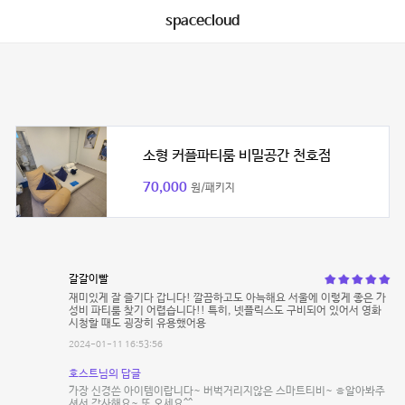
spacecloud
소형 커플파티룸 비밀공간 천호점
70,000
원/패키지
갈갈이빨
재미있게 잘 즐기다 갑니다! 깔끔하고도 아늑해요 서울에 이렇게 좋은 가
성비 파티룸 찾기 어렵습니다!! 특히, 넷플릭스도 구비되어 있어서 영화
시청할 때도 굉장히 유용했어용
2024-01-11 16:53:56
호스트님의 답글
가장 신경쓴 아이템이랍니다~ 버벅거리지않은 스마트티비~ ㅎ알아봐주
셔서 감사해요~ 또 오세요^^