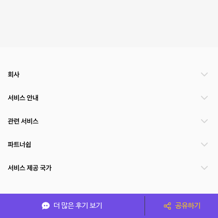
회사
서비스 안내
관련 서비스
파트너쉽
서비스 제공 국가
(주)NSPACE 사업자정보
더 많은 후기 보기
공유하기