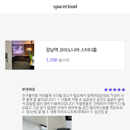
spacecloud
강남역 코이노니아 스터디룸
1,100
원/시간
부개찌대
친구들이랑 자유롭게 수다떨 장소가 필요해서 찾게되었는데요 가성비 너
무 좋게 잘 놀다갑니다!! 1. 이용료 저렴 & 넓은공간 공간도 충분히 넓어
서 답답함 없이 편히 이용하다갑니다! 자잘한옵션, 인테리어 이딴거 다 필
요없고 그냥 잠시 깔끔한 곳에서 편하게 놀 공간 필요하신분들 개강추👍
2. 냉/난방 잘 됨 3. 대형 티비&노트북(무료👍) 4. 접근성 굳