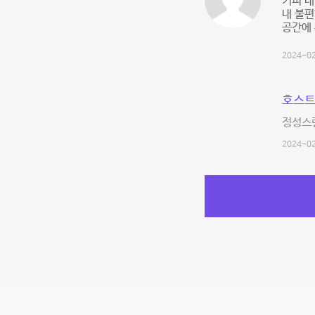
커피 내
내 불편
공간에 
2024-02
호스트
정성스
2024-02