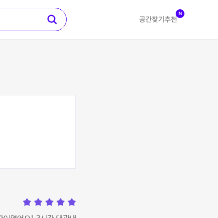
N
공간찾기
추천