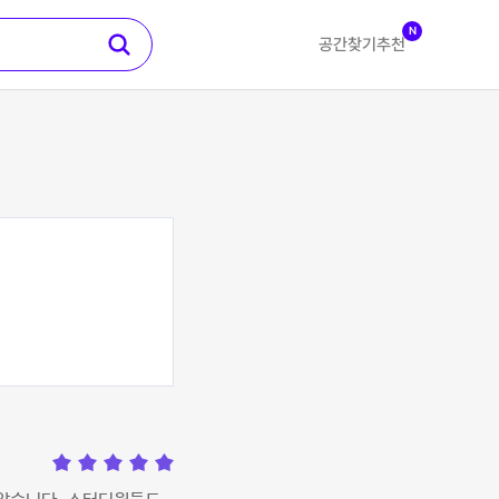
N
공간찾기
추천