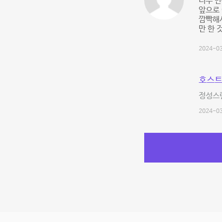
너무 만
앞으로 
깜빡해서
만 한 것
2024-03
호스트
정성스
2024-03