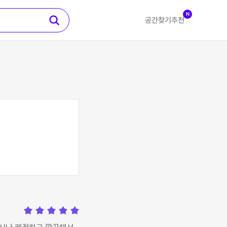
N
공간찾기
추천