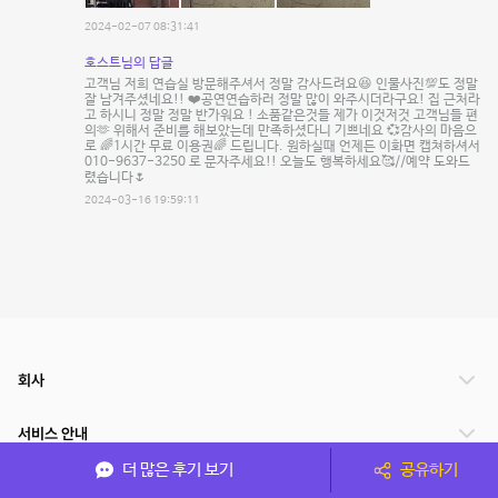
2024-02-07 08:31:41
호스트님의 답글
고객님 저희 연습실 방문해주셔서 정말 감사드려요😆 인물사진💯도 정말
잘 남겨주셨네요!! ❤️공연연습하러 정말 많이 와주시더라구요! 집 근처라
고 하시니 정말 정말 반가워요 ! 소품같은것들 제가 이것저것 고객님들 편
의🫶 위해서 준비를 해보았는데 만족하셨다니 기쁘네요 💞감사의 마음으
로 🌈1시간 무료 이용권🌈 드립니다. 원하실때 언제든 이화면 캡쳐하셔서
010-9637-3250 로 문자주세요!! 오늘도 행복하세요🥰//예약 도와드
렸습니다🌷
2024-03-16 19:59:11
회사
서비스 안내
더 많은 후기 보기
공유하기
관련 서비스