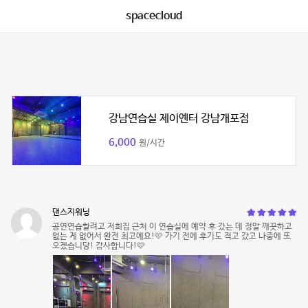
spacecloud
강남연습실 제이엔터 강남개포점
6,000
원/시간
댄스지워닝
공연연습할려고 저희집 근처 이 연습실에 예약 후 갔는 데 정말 깨끗하고
없는 게 없어서 완전 최고에요!🩷 가기 전에 후기도 적고 갔고 나중에 또
오겠습니당! 감사합니다!🩷