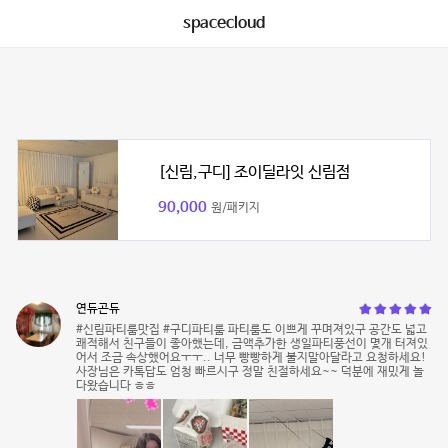
spacecloud
[신림,구디] 조이딜라잇 신림점
90,000
원/패키지
연듀곤듀
#신림파티룸맛집 #구디파티룸 파티룸도 이쁘게 꾸며져있구 공간도 넓고
쾌적해서 친구들이 좋아했는데, 금액추가한 생일파티풍선이 몇개 터져있
어서 조금 속상했어요ㅜㅜ.. 너무 빵빵하게 불지말아달라고 요청하세요!
사장님은 카톡답도 엄청 빠르시구 정말 친절하세요~~ 덕분에 재밌게 놀
다왔습니다 ㅎㅎ