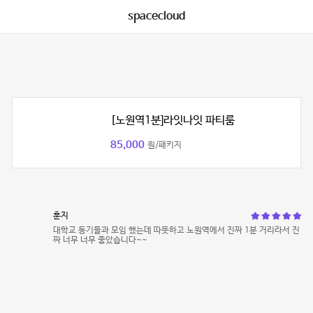
spacecloud
[노원역1분]라잇나잇 파티룸
85,000
원/패키지
훈지
대학교 동기들과 모임 했는데 따뜻하고 노원역에서 진짜 1분 거리라서 진
짜 너무 너무 좋았습니다~~