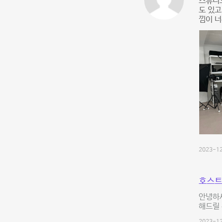
스튜디오
도 있
낌이 너
2023-12
호스트
안녕하세
해드릴 