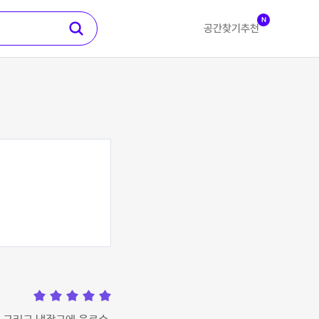
N
공간찾기
추천