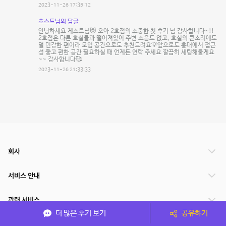
2023-11-26 17:35:12
호스트님의 답글
안녕하세요 게스트님😻 오아 2호점의 소중한 첫 후기 넘 감사합니다~!!
2호점은 다른 호실들과 떨어져있어 주변 소음도 없고, 호실의 큰소리에도
덜 민감한 편이라 모임 공간으로도 추천드려요💡앞으로도 홍대에서 접근
성 좋고 편한 공간 필요하실 때 언제든 연락 주세요 깔끔히 세팅해둘게요
~~ 감사합니다🥰
2023-11-26 21:33:33
회사
서비스 안내
관련 서비스
더 많은 후기 보기
공유하기
파트너쉽