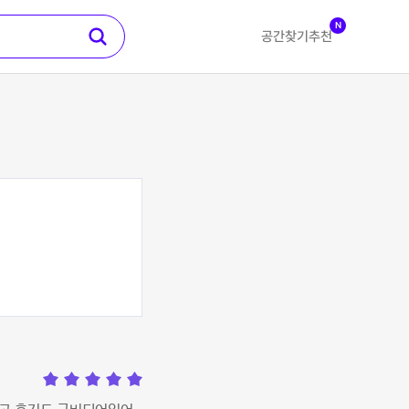
N
공간찾기
추천