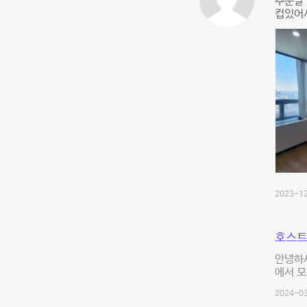
추운날
컵있어
2023-12
호스트
안녕하세
에서 모
2024-03