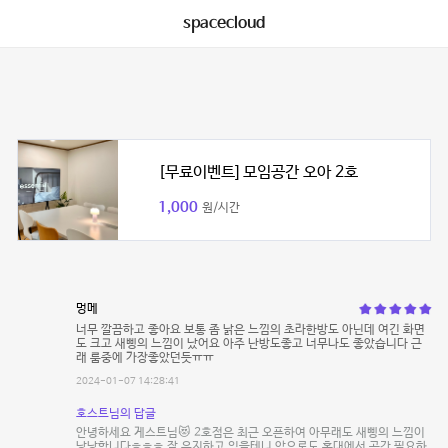
spacecloud
[무료이벤트] 모임공간 오아 2호
1,000
원/시간
멍메
너무 깔끔하고 좋아요 보통 좀 낡은 느낌의 초라한방도 아닌데 여긴 화면
도 크고 새삥의 느낌이 났어요 아주 난방도좋고 너무나도 좋았습니다 근
래 룸중에 가장좋았던듯ㅠㅠ
2024-01-07 14:28:41
호스트님의 답글
안녕하세요 게스트님😻 2호점은 최근 오픈하여 아무래도 새삥의 느낌이
낭낭합니다ㅎㅎㅎ 잘 유지하고 있을테니 앞으로도 홍대에서 공간 필요하