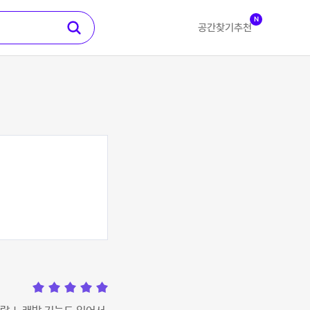
N
공간찾기
추천