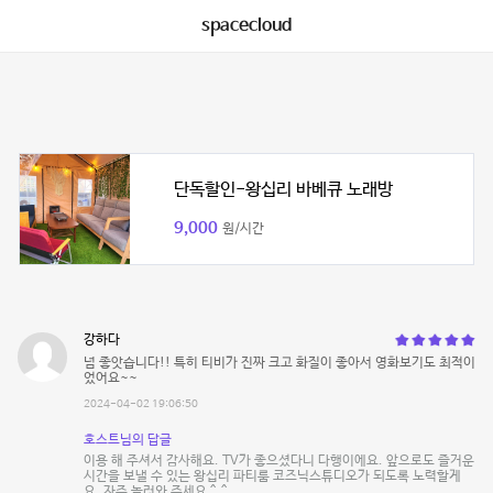
spacecloud
단독할인-왕십리 바베큐 노래방
9,000
원/시간
강하다
넘 좋앗습니다!! 특히 티비가 진짜 크고 화질이 좋아서 영화보기도 최적이
었어요~~
2024-04-02 19:06:50
호스트님의 답글
이용 해 주셔서 감사해요. TV가 좋으셨다니 다행이에요. 앞으로도 즐거운
시간을 보낼 수 있는 왕십리 파티룸 코즈닉스튜디오가 되도록 노력할게
요. 자주 놀러와 주세요 ^_^