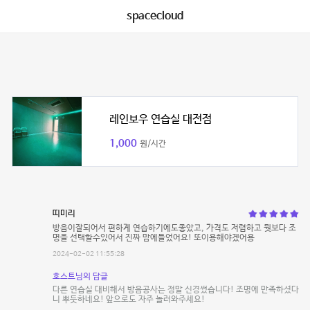
spacecloud
레인보우 연습실 대전점
1,000
원/시간
띠미리
방음이잘되어서 편하게 연습하기에도좋았고, 가격도 저렴하고 뭣보다 조
명을 선택할수있어서 진짜 맘에들었어요! 또이용해야겠어용
2024-02-02 11:55:28
호스트님의 답글
다른 연습실 대비해서 방음공사는 정말 신경썼습니다! 조명에 만족하셨다
니 뿌듯하네요! 앞으로도 자주 놀러와주세요!