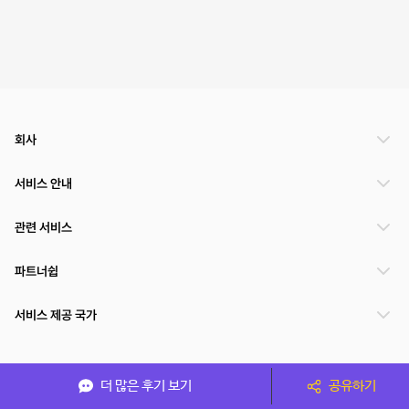
회사
서비스 안내
관련 서비스
파트너쉽
서비스 제공 국가
(주)NSPACE 사업자정보
더 많은 후기 보기
공유하기