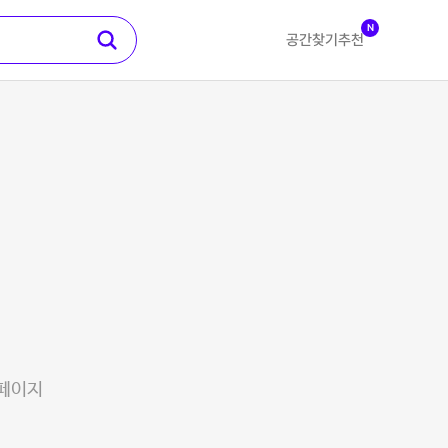
N
공간찾기
추천
 페이지