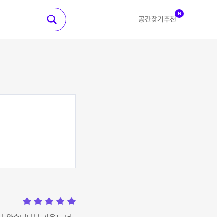
N
공간찾기
추천