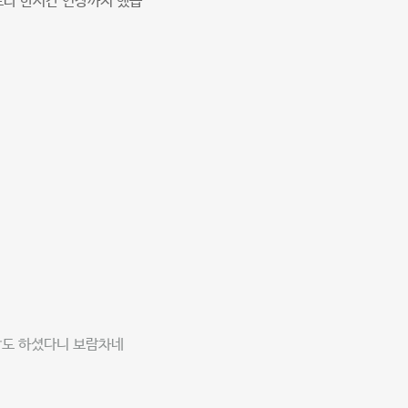
느라 한시간 연장까지 했습
장도 하셨다니 보람차네