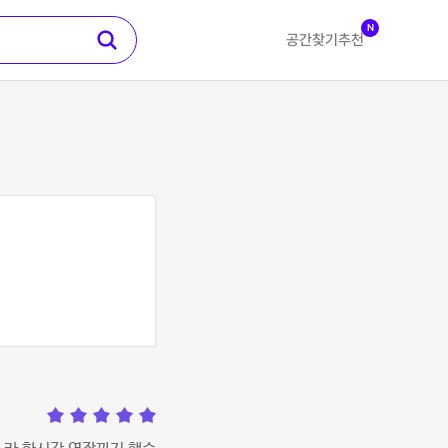
N
공간찾기
추천