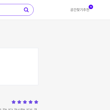
N
공간찾기
추천