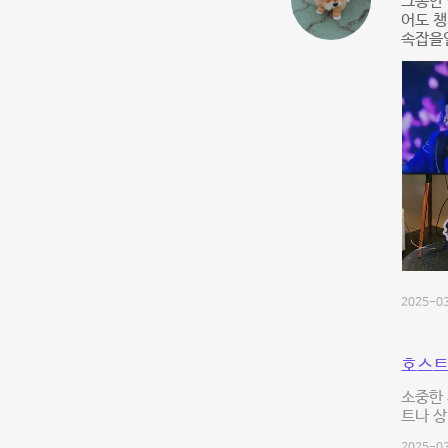
그동안
어도 챙
속잡을
2025-03
호스트
소중한 
트나 