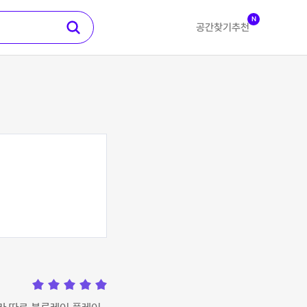
N
공간찾기
추천