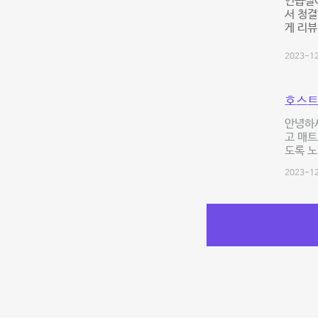
연습실이
서 청
게 리뷰
2023-12
호스트
안녕하
고 매트
도록 노
2023-12