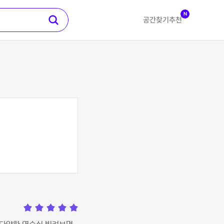
N
공간찾기
추천