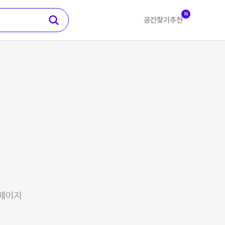
N
공간찾기
추천
 페이지