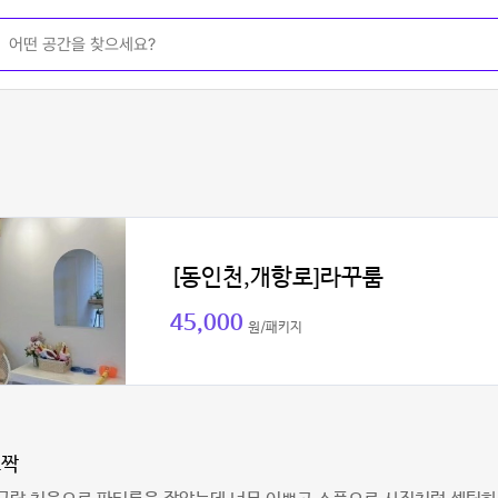
[동인천,개항로]라꾸룸
45,000
원/패키지
뽀짝