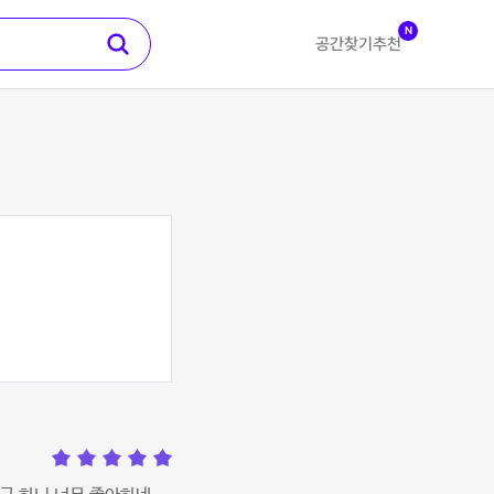
N
공간찾기
추천