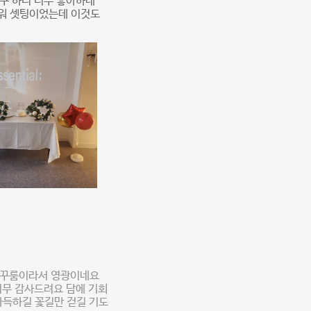
구 하니 너무 좋아하네
샤워 셋팅이었는데 이것도
라꾸룸이라서 영광이네요
너무 감사드려요 담에 기회
가득하길 꽃길만 걷길 기도