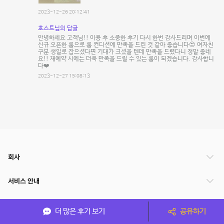
2023-12-26 20:12:41
호스트님의 답글
안녕하세요 고객님!! 이용 후 소중한 후기 다시 한번 감사드리며 이번에
신규 오픈한 룸으로 룸 컨디션에 만족을 드린 것 같아 좋습니다😍 여자친
구분 생일로 잡으셨다면 기대가 크셨을 텐데 만족을 드렸다니 정말 좋네
요!! 재예약 시에는 더욱 만족을 드릴 수 있는 룸이 되겠습니다. 감사합니
다❤️
2023-12-27 15:08:13
회사
서비스 안내
관련 서비스
더 많은 후기 보기
공유하기