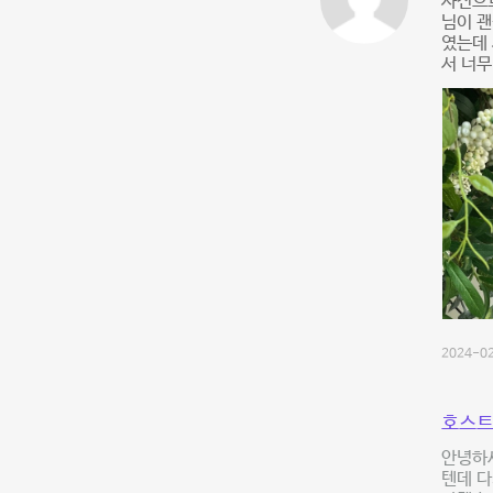
사진으로
님이 괜
였는데 
서 너무
2024-02
호스트
안녕하세
텐데 다