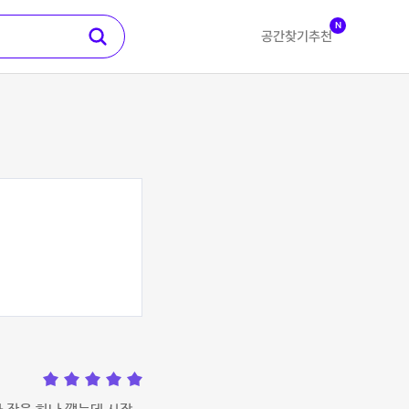
N
공간찾기
추천