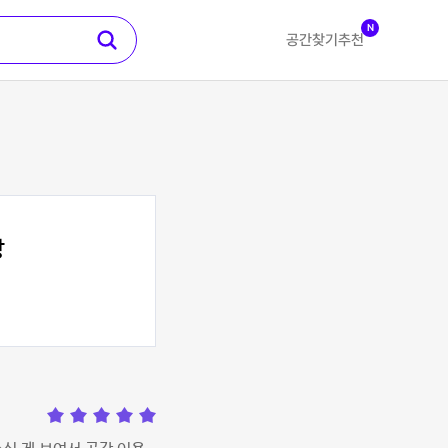
N
공간찾기
추천
방