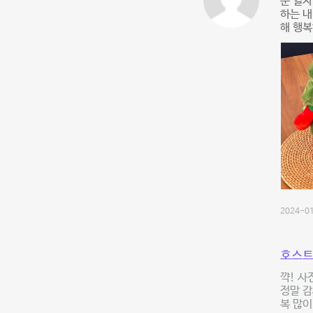
문 열자
하는 내
해 행복
2024-01
호스트
꺅! 사
정말 
복 많이