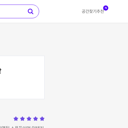
N
공간찾기
추천
방